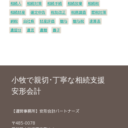
相続人
相続対策
相続手続
相続放棄
相続税
相続財産
確定申告
税制改正
税務調査
節税対策
納税
自社株
財産評価
贈与
贈与税
速算表
遺留分
遺言
遺贈
養子
小牧で親切･丁寧な相続支援
安形会計
【運営事務所】安形会計パートナーズ
〒485-0078