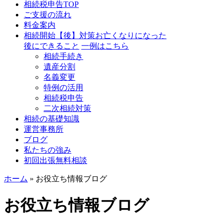
相続税申告TOP
ご支援の流れ
料金案内
相続開始【後】対策
お亡くなりになった
後にできること
一例はこちら
相続手続き
遺産分割
名義変更
特例の活用
相続税申告
二次相続対策
相続の基礎知識
運営事務所
ブログ
私たちの強み
初回出張無料相談
ホーム
»
お役立ち情報ブログ
お役立ち情報ブログ