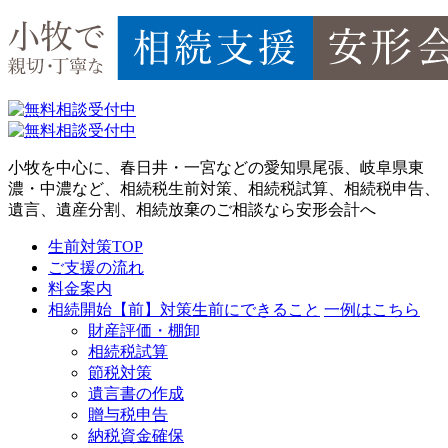
小牧を中心に、春日井・一宮などの愛知県尾張、岐阜県東
濃・中濃など、相続税生前対策、相続税試算、相続税申告、
遺言、遺産分割、相続放棄のご相談なら安形会計へ
生前対策TOP
ご支援の流れ
料金案内
相続開始【前】対策
生前にできること
一例はこちら
財産評価・棚卸
相続税試算
節税対策
遺言書の作成
贈与税申告
納税資金確保