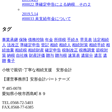
#00022 準確定申告による納税 その２
2019.5.14
#00033 未支給年金について
タグ
事業承継
保険
債務控除
年金
所得税
手続き
早見表
法定相続
人
法改正
準確定申告
登記
相続
相続人
相続対策
相続手続
相
続放棄
相続税
相続財産
確定申告
税制改正
税務調査
節税対
策
納税
自社株
財産評価
贈与
贈与税
速算表
遺留分
遺言
遺
贈
養子
小牧で親切･丁寧な相続支援 安形会計
【運営事務所】安形会計パートナーズ
〒485-0078
愛知県小牧市西島町８９
TEL.0568-72-5403
FAX.0568-77-6385