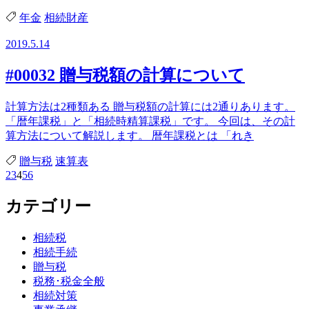
年金
相続財産
2019.5.14
#00032 贈与税額の計算について
計算方法は2種類ある 贈与税額の計算には2通りあります。
「暦年課税」と「相続時精算課税」です。 今回は、その計
算方法について解説します。 暦年課税とは 「れき
贈与税
速算表
2
3
4
5
6
カテゴリー
相続税
相続手続
贈与税
税務･税金全般
相続対策