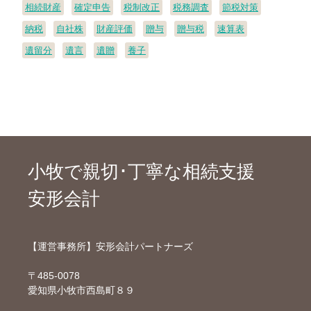
相続財産
確定申告
税制改正
税務調査
節税対策
納税
自社株
財産評価
贈与
贈与税
速算表
遺留分
遺言
遺贈
養子
小牧で親切･丁寧な相続支援
安形会計
【運営事務所】安形会計パートナーズ
〒485-0078
愛知県小牧市西島町８９