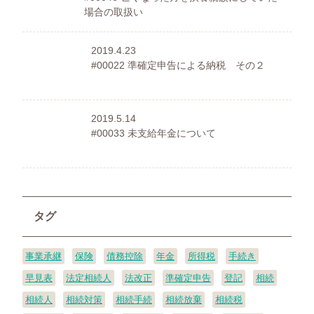
場合の取扱い
2019.4.23
#00022 準確定申告による納税 その２
2019.5.14
#00033 未支給年金について
タグ
事業承継
保険
債務控除
年金
所得税
手続き
早見表
法定相続人
法改正
準確定申告
登記
相続
相続人
相続対策
相続手続
相続放棄
相続税