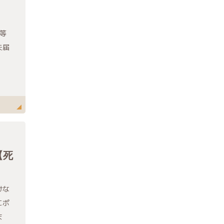
等
失届
【死
けな
にポ
ま