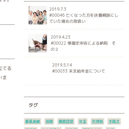
2019.7.3
#00046 亡くなった方を扶養親族にし
ていた場合の取扱い
2019.4.23
#00022 準確定申告による納税 そ
の２
2019.5.14
立てる
#00033 未支給年金について
いま
タグ
事業承継
保険
債務控除
年金
所得税
手続き