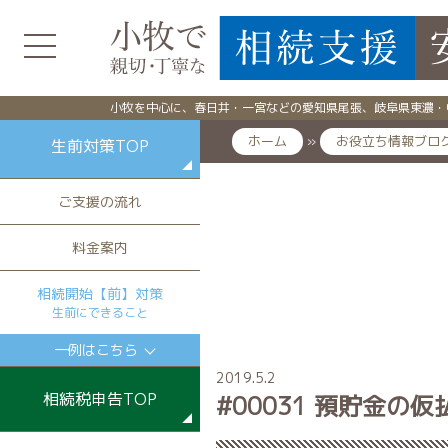
小牧を中心に、春日井・一宮などの愛知県尾張、岐阜県東濃・
ホーム
»
お役立ち情報ブロ
生前対策TOP
ご支援の流れ
料金案内
相続開始【前】対策
生前にできること
一例はこちら
2019.5.2
相続税申告TOP
#00031 預貯金の