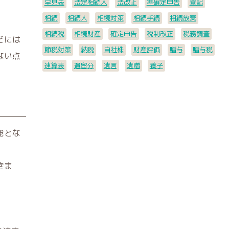
早見表
法定相続人
法改正
準確定申告
登記
相続
相続人
相続対策
相続手続
相続放棄
相続税
相続財産
確定申告
税制改正
税務調査
どには
節税対策
納税
自社株
財産評価
贈与
贈与税
ない点
速算表
遺留分
遺言
遺贈
養子
能とな
きま