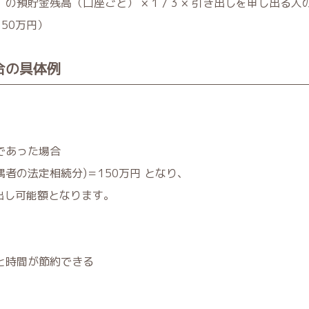
預貯金残高（口座ごと） × 1 / 3 × 引き出しを申し出る人
50万円）
合の具体例
であった場合
(配偶者の法定相続分)＝150万円 となり、
出し可能額となります。
と時間が節約できる