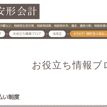
中濃など、相続税生前対策、相続税試算、相続税申告、遺言、遺産分割、相続放棄
グ
»
お役立ち情報ブログ
»
法改正
»
#00031 預貯金の仮払
お役立ち情報ブ
仮払い制度