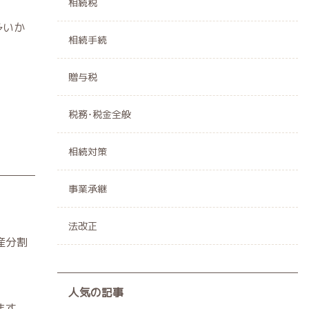
相続税
多いか
相続手続
贈与税
税務･税金全般
相続対策
事業承継
法改正
産分割
人気の記事
ます。