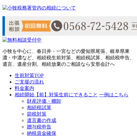
小牧を中心に、春日井・一宮などの愛知県尾張、岐阜県東
濃・中濃など、相続税生前対策、相続税試算、相続税申告、
遺言、遺産分割、相続放棄のご相談なら安形会計へ
生前対策TOP
ご支援の流れ
料金案内
相続開始【前】対策
生前にできること
一例はこちら
財産評価・棚卸
相続税試算
節税対策
遺言書の作成
贈与税申告
納税資金確保