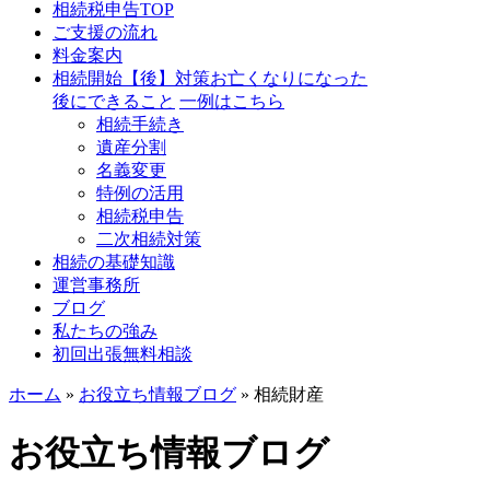
相続税申告TOP
ご支援の流れ
料金案内
相続開始【後】対策
お亡くなりになった
後にできること
一例はこちら
相続手続き
遺産分割
名義変更
特例の活用
相続税申告
二次相続対策
相続の基礎知識
運営事務所
ブログ
私たちの強み
初回出張無料相談
ホーム
»
お役立ち情報ブログ
»
相続財産
お役立ち情報ブログ