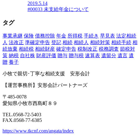
2019.5.14
#00033 未支給年金について
タグ
事業承継
保険
債務控除
年金
所得税
手続き
早見表
法定相続
人
法改正
準確定申告
登記
相続
相続人
相続対策
相続手続
相
続放棄
相続税
相続財産
確定申告
税制改正
税務調査
節税対
策
納税
自社株
財産評価
贈与
贈与税
速算表
遺留分
遺言
遺
贈
養子
小牧で親切･丁寧な相続支援 安形会計
【運営事務所】安形会計パートナーズ
〒485-0078
愛知県小牧市西島町８９
TEL.0568-72-5403
FAX.0568-77-6385
https://www.tkcnf.com/angata/index